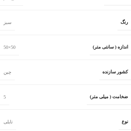
رنگ
سبز
اندازه ( سانتی متر)
50×50
کشور سازنده
چین
ضخامت ( میلی متر)
5
نوع
تایلی