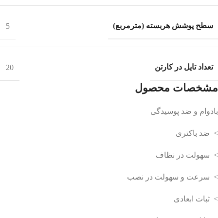
سطح پوشش هربسته (مترمربع)
5
تعداد تایل در کارتن
20
مشخصات محصول
بادوام و ضد پوسیدگی
> ضد باکتری
> سهولت در نظاف
> سرعت و سهولت در نصب
> ثبات ابعادی