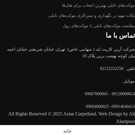
موکت‌های تایلی بهترین انتخاب برای هتل‌ها
نکات مهم در نگهداری و تمیزکاری موکت‌های تایلی
مقایسه موکت‌های تایلی با موکت‌های رول
تماس با ما
شرکت آرین کارپت لند ( سهامی خاص) :تهران خیابان شریعتی خیابان احمد
بیان کوچه بهشت برین پلاک 10
تلفن :
02122222258
موبایل:
09128000814 - 09007000845
09914646613- 09004000825
All Rights Reserved © 2025 Arian Carpetland. Web Design by Ali
Alaeipour
خانه