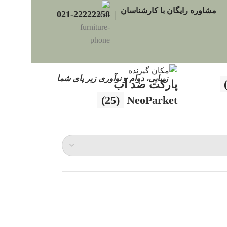
مشاوره رایگان با کارشناسان
021-22222258
زیبایی، دوام و نوآوری زیر پای شما
پارکت ضد آب
(25)
NeoParket