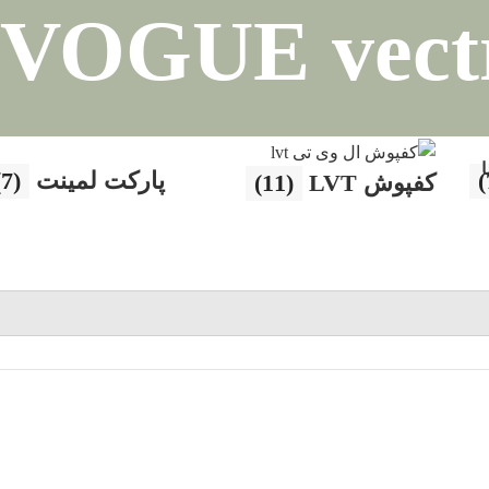
ا
پارکت لمینت
(7)
کفپوش LVT
(11)