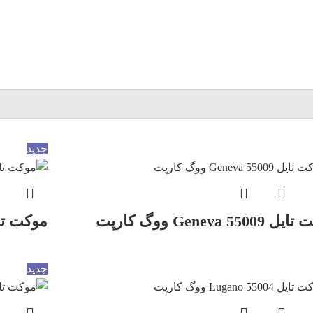
جدید
Geneva 5500 ووگ کارپت
موکت تایل ausanne 55006
جدید