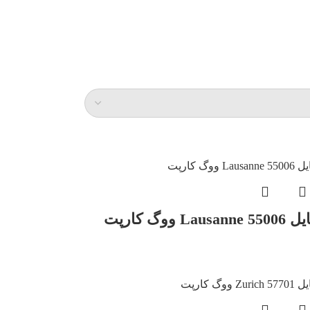
L ووگ کارپت