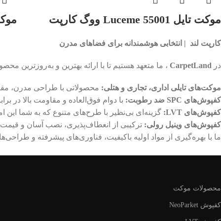
موکت تایل Luceme 55001 ووگ کارپت
موکت تایل 4
کارپت لند | انتخابی هوشمندانه برای فضاهای مدرن
در
CarpetLand
، ما متعهد هستیم تا با ارائه بهترین و به‌روزترین 
موکت‌های تایلی اداری، تجاری و هتلی:
محصولاتی با طراحی مدرن، مقاوم
کفپوش‌های SPC ضد رطوبت:
با دوام فوق‌العاده و مقاومت بالا در براب
کفپوش‌های LVT:
گزینه‌ای بی‌نظیر با طرح‌های متنوع که به شما این امک
کفپوش‌های وینیل رولی:
ترکیبی از انعطاف‌پذیری، نصب آسان و قیمت
ما با بهره‌گیری از مواد اولیه باکیفیت، فناوری‌های پیشرفته و طراحی‌ها
محصولات موکت
کفپوش NeoParket