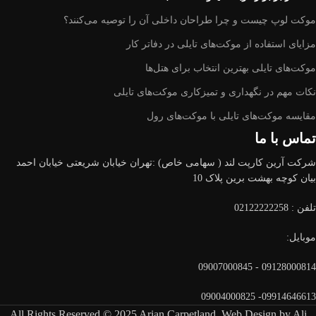
موکت لوپ چیست و چرا طراحان داخلی آن را توصیه می‌کنند؟
مزایای استفاده از موکت‌های تایلی در دفاتر کار
موکت‌های تایلی بهترین انتخاب برای هتل‌ها
نکات مهم در نگهداری و تمیزکاری موکت‌های تایلی
مقایسه موکت‌های تایلی با موکت‌های رول
تماس با ما
شرکت آرین کارپت لند ( سهامی خاص) :تهران خیابان شریعتی خیابان احمد
بیان کوچه بهشت برین پلاک 10
تلفن :
02122222258
موبایل:
09128000814 - 09007000845
09914646613- 09004000825
All Rights Reserved © 2025 Arian Carpetland. Web Design by Ali