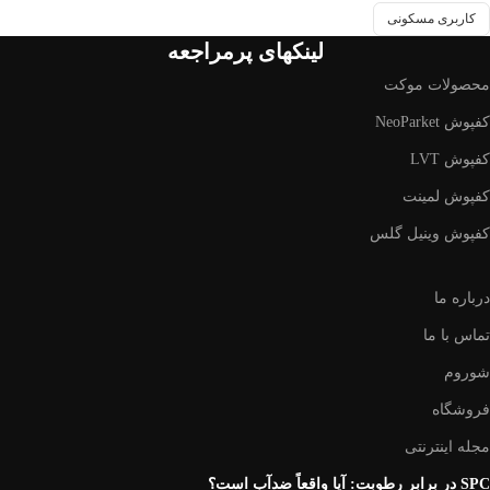
کاربری مسکونی
لینکهای پرمراجعه
محصولات موکت
کفپوش NeoParket
کفپوش LVT
کفپوش لمینت
کفپوش وینیل گلس
درباره ما
تماس با ما
شوروم
فروشگاه
مجله اینترنتی
SPC در برابر رطوبت: آیا واقعاً ضد‌آب است؟